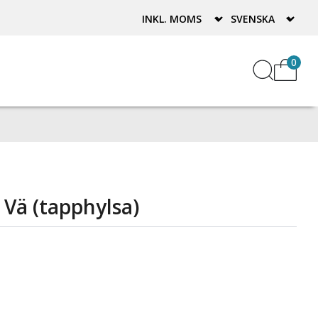
0
 Vä (tapphylsa)