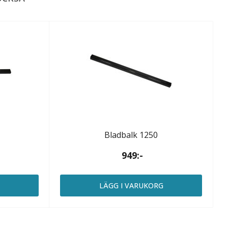
Bladbalk 1250
949:-
G
LÄGG I VARUKORG