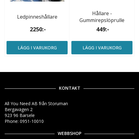
Hållare -
Ledpinneshållare
Gummirepslöprulle
2250:-
449:-
LÄGG I VARUKORG
LÄGG I VARUKORG
KONTAKT
All You Need AB från Storuman
Bergavägen 2
923 96 Barsele
Phone: 0951-10010
WEBBSHOP