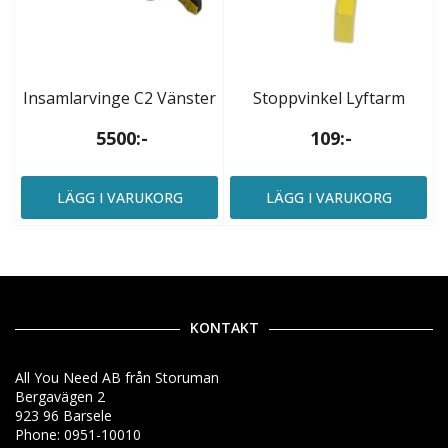
Insamlarvinge C2 Vänster
Stoppvinkel Lyftarm
5500:-
109:-
LÄGG I VARUKORG
LÄGG I VARUKORG
KONTAKT
All You Need AB från Storuman
Bergavägen 2
923 96 Barsele
Phone: 0951-10010