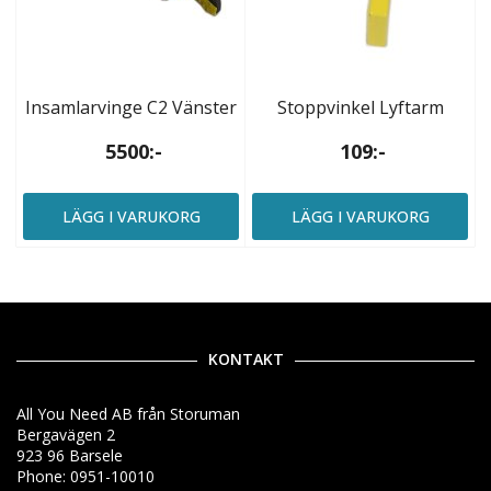
Insamlarvinge C2 Vänster
Stoppvinkel Lyftarm
5500:-
109:-
LÄGG I VARUKORG
LÄGG I VARUKORG
KONTAKT
All You Need AB från Storuman
Bergavägen 2
923 96 Barsele
Phone: 0951-10010