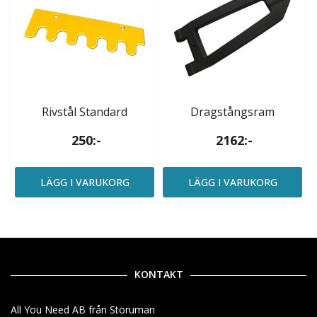
Rivstål Standard
Dragstångsram
250:-
2162:-
LÄGG I VARUKORG
LÄGG I VARUKORG
KONTAKT
All You Need AB från Storuman