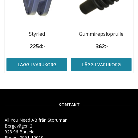
Styrled
Gummirepslöprulle
2254:-
362:-
LÄGG I VARUKORG
LÄGG I VARUKORG
KONTAKT
All You Need AB från Storuman
Bergavägen 2
923 96 Barsele
Phone: 0951-10010