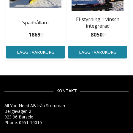
El-styrning 1 vinsch
Spadhållare
integrerad
1869:-
8050:-
LÄGG I VARUKORG
LÄGG I VARUKORG
KONTAKT
All You Need AB från Storuman
Bergavägen 2
923 96 Barsele
Phone: 0951-10010