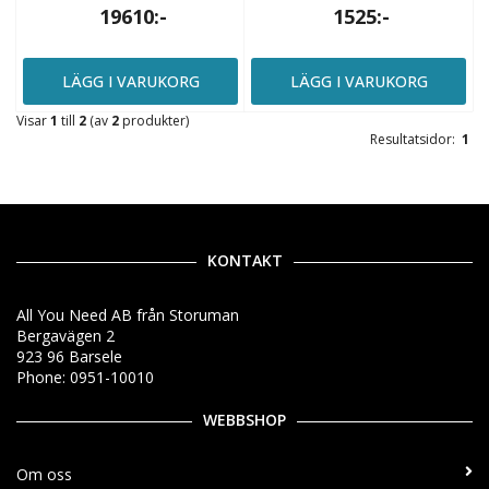
19610:-
1525:-
LÄGG I VARUKORG
LÄGG I VARUKORG
Visar
1
till
2
(av
2
produkter)
Resultatsidor:
1
KONTAKT
All You Need AB från Storuman
Bergavägen 2
923 96 Barsele
Phone: 0951-10010
WEBBSHOP
Om oss