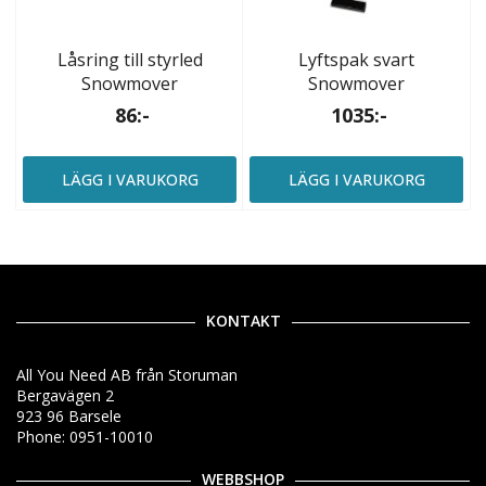
Låsring till styrled
Lyftspak svart
Snowmover
Snowmover
86:-
1035:-
LÄGG I VARUKORG
LÄGG I VARUKORG
KONTAKT
All You Need AB från Storuman
Bergavägen 2
923 96 Barsele
Phone: 0951-10010
WEBBSHOP