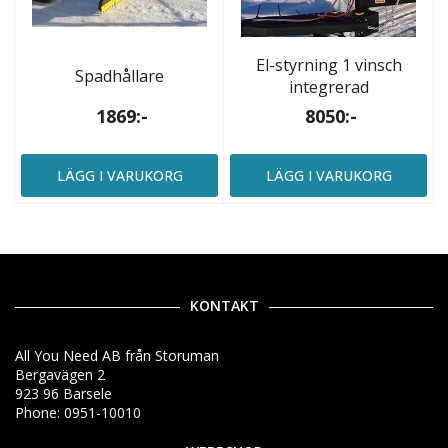
El-styrning 1 vinsch
Spadhållare
integrerad
1869:-
8050:-
LÄGG I VARUKORG
LÄGG I VARUKORG
KONTAKT
All You Need AB från Storuman
Bergavägen 2
923 96 Barsele
Phone: 0951-10010