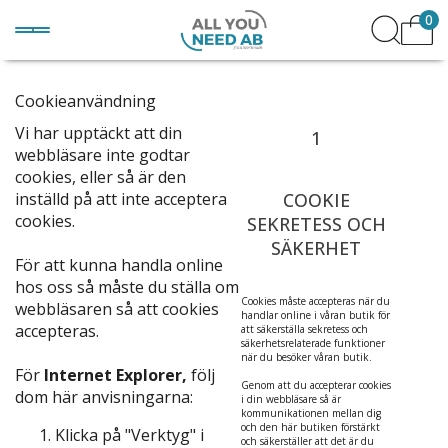
0
Cookieanvändning
Vi har upptäckt att din
1
webbläsare inte godtar
cookies, eller så är den
inställd på att inte acceptera
COOKIE
cookies.
SEKRETESS OCH
SÄKERHET
För att kunna handla online
hos oss så måste du ställa om
Cookies måste accepteras när du
webbläsaren så att cookies
handlar online i våran butik för
accepteras.
att säkerställa sekretess och
säkerhetsrelaterade funktioner
när du besöker våran butik.
För
Internet Explorer,
följ
Genom att du accepterar cookies
dom här anvisningarna:
i din webbläsare så är
kommunikationen mellan dig
och den här butiken förstärkt
Klicka på "Verktyg" i
och säkerställer att det är du