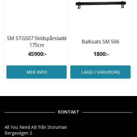
SM STG507 Skidspårsladd
Balksats SM 506
175cm
45900:-
1800:-
MER INFO
LÄGG I VARUKORG
KONTAKT
All You Need AB från Storuman
Bergavägen 2