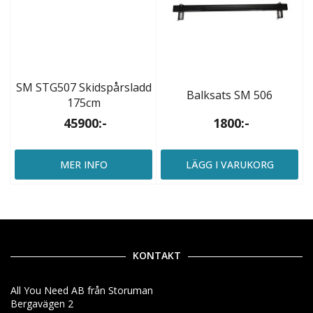
SM STG507 Skidspårsladd
Balksats SM 506
175cm
45900:-
1800:-
MER INFO
LÄGG I VARUKORG
KONTAKT
All You Need AB från Storuman
Bergavägen 2