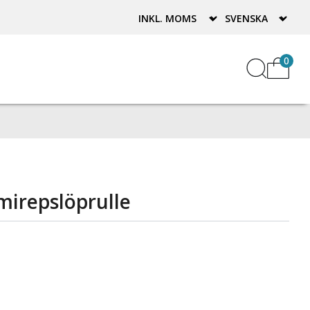
0
mirepslöprulle