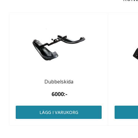
Dubbelskida
6000:-
LÄGG I VARUKORG