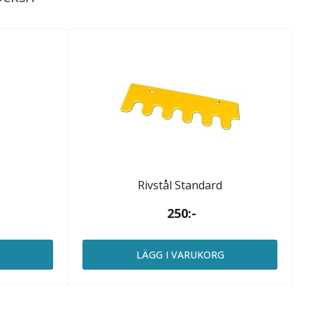
Rivstål Standard
250:-
G
LÄGG I VARUKORG