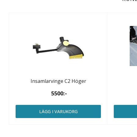
Insamlarvinge C2 Höger
5500:-
LÄGG I VARUKORG