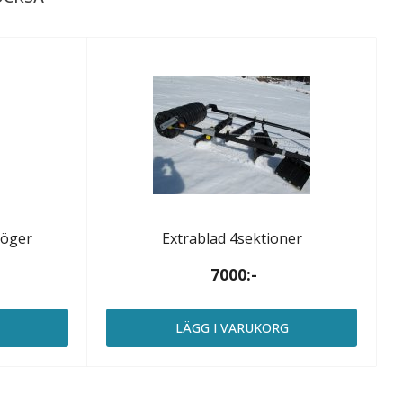
Höger
Extrablad 4sektioner
7000:-
G
LÄGG I VARUKORG