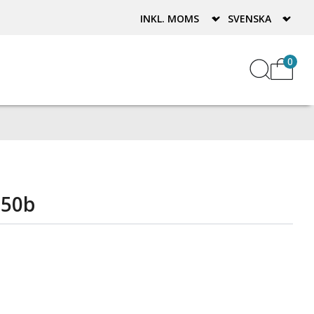
0
 50b