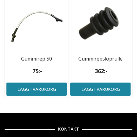
Gummirep 50
Gummirepslöprulle
75:-
362:-
LÄGG I VARUKORG
LÄGG I VARUKORG
KONTAKT