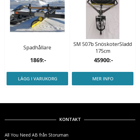
SM 507b SnöskoterSladd
Spadhållare
175cm
1869:-
45900:-
LÄGG I VARUKORG
MER INFO
KONTAKT
All You Need AB från Storuman