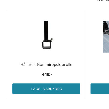
Hållare - Gummirepslöprulle
449:-
LÄGG I VARUKORG