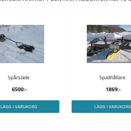
Spårsläde
Spadhållare
6500:-
1869:-
LÄGG I VARUKORG
LÄGG I VARUKOR