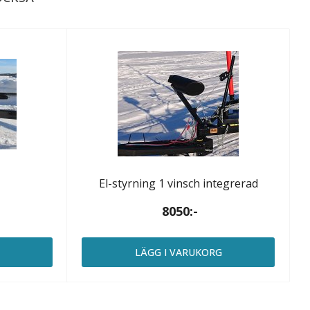
El-styrning 1 vinsch integrerad
8050:-
G
LÄGG I VARUKORG