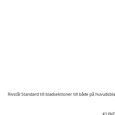
Rivstål Standard till
bladsektioner
till både på huvudsbl
KUND